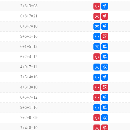
2+3+3=08
小
单
6+8+7=21
大
单
0+3+7=10
大
单
9+6+1=16
小
双
6+1+5=12
大
单
6+2+4=12
小
单
4+0+7=11
大
双
7+5+4=16
小
单
4+3+3=10
小
双
0+5+7=12
小
单
9+6+1=16
小
单
7+2+0=09
小
双
7+4+8=19
大
单