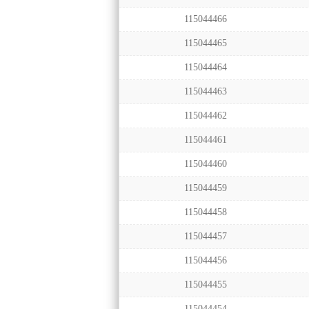
115044466
115044465
115044464
115044463
115044462
115044461
115044460
115044459
115044458
115044457
115044456
115044455
115044454