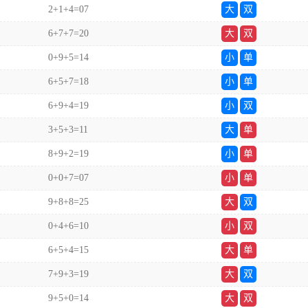
2+1+4=07
大
双
6+7+7=20
大
双
0+9+5=14
小
单
6+5+7=18
小
单
6+9+4=19
小
双
3+5+3=11
大
单
8+9+2=19
小
单
0+0+7=07
小
单
9+8+8=25
大
双
0+4+6=10
小
双
6+5+4=15
大
单
7+9+3=19
大
双
9+5+0=14
大
双