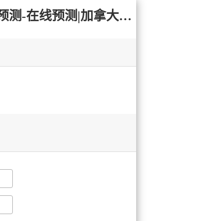
易记网址 -G28.cc 加拿大2.8-结果查询|PC结果查询|加拿大pc2.8预测-在线预测|加拿大2.8结果分析|加拿大2.8走势咪牌预测_专注研究在线_加拿大2.8 PC查询结果预测走势_官方数据!