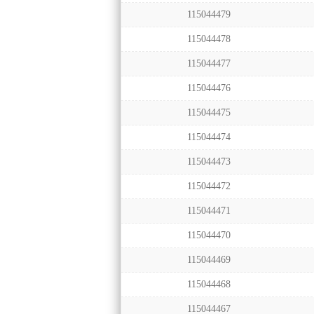
115044479
115044478
115044477
115044476
115044475
115044474
115044473
115044472
115044471
115044470
115044469
115044468
115044467