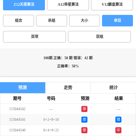
Z12天梁算法
A12帝星算法
V12麒皇算法
组合
杀组
大小
单双
双项
双组
100期 正确：58 期 错误：42 期
正确率：58%
预测
走势
统计
期号
号码
预测
结果
115044542
---
单
---
115044541
6+2+8=16
单
错
115044540
8+4+9=21
单
中