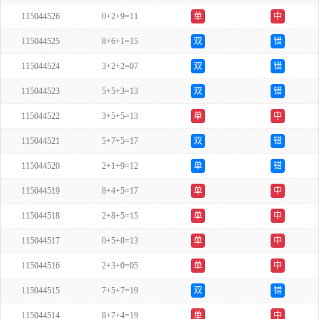
115044526
0+2+9=11
单
中
115044525
8+6+1=15
双
错
115044524
3+2+2=07
双
错
115044523
5+5+3=13
双
错
115044522
3+5+5=13
单
中
115044521
5+7+5=17
双
错
115044520
2+1+9=12
单
错
115044519
8+4+5=17
单
中
115044518
2+8+5=15
单
中
115044517
0+5+8=13
单
中
115044516
2+3+0=05
单
中
115044515
7+5+7=19
双
错
115044514
8+7+4=19
单
中