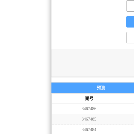
预测
期号
3467486
3467485
3467484