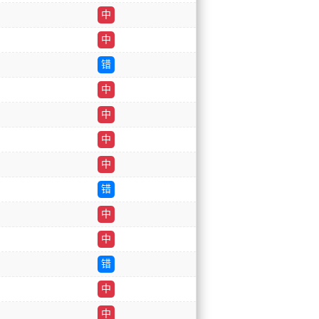
中
中
错
中
中
中
中
错
中
中
错
中
中