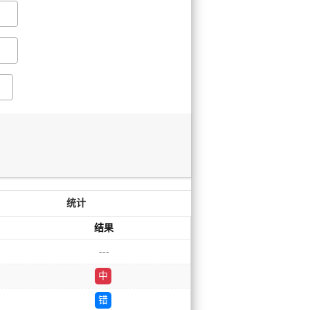
统计
结果
---
中
错