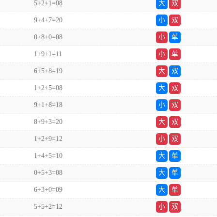
5+2+1=08
大
双
9+4+7=20
小
双
0+8+0=08
小
单
1+9+1=11
小
单
6+5+8=19
大
双
1+2+5=08
大
双
9+1+8=18
小
双
8+9+3=20
大
双
1+2+9=12
小
双
1+4+5=10
大
单
0+5+3=08
大
单
6+3+0=09
大
单
5+5+2=12
小
双