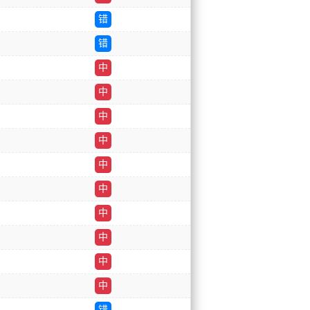
错
错
中
中
中
中
中
中
中
中
中
中
错