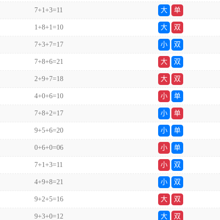
7+1+3=11
大
单
1+8+1=10
大
双
7+3+7=17
小
双
7+8+6=21
大
双
2+9+7=18
大
双
4+0+6=10
小
单
7+8+2=17
小
单
9+5+6=20
小
单
0+6+0=06
小
单
7+1+3=11
小
双
4+9+8=21
小
双
9+2+5=16
大
双
9+3+0=12
大
双