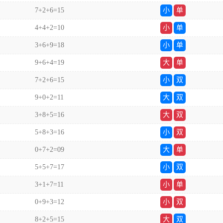
7+2+6=15
小
单
4+4+2=10
小
单
3+6+9=18
小
单
9+6+4=19
大
单
7+2+6=15
小
双
9+0+2=11
大
双
3+8+5=16
大
双
5+8+3=16
小
双
0+7+2=09
大
单
5+5+7=17
小
双
3+1+7=11
小
单
0+9+3=12
小
双
8+2+5=15
大
双