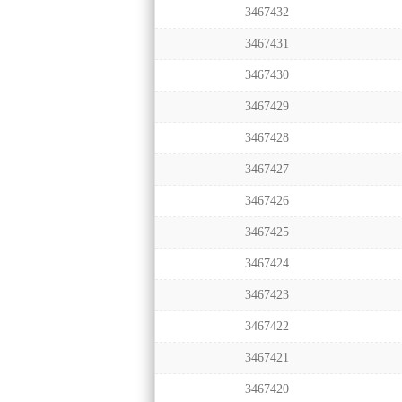
3467432
3467431
3467430
3467429
3467428
3467427
3467426
3467425
3467424
3467423
3467422
3467421
3467420