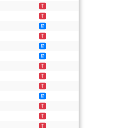
中
中
错
中
错
错
中
中
中
错
中
中
中