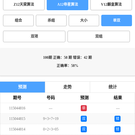
Z12天梁算法
A12帝星算法
V12麒皇算法
组合
杀组
大小
单双
双项
双组
100期 正确：58 期 错误：42 期
正确率：58%
预测
走势
统计
期号
号码
预测
结果
115044816
---
单
---
115044815
9+3+7=19
双
错
115044814
0+2+3=05
双
错