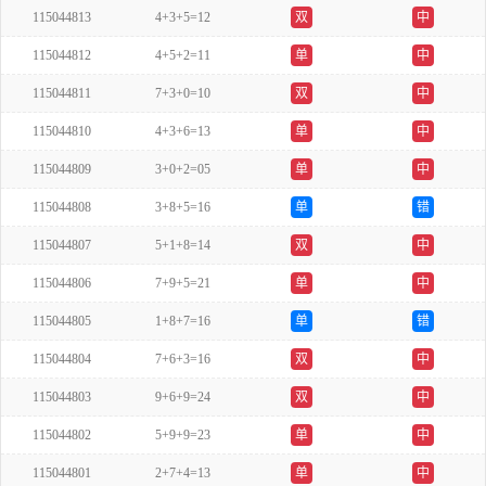
115044813
4+3+5=12
双
中
115044812
4+5+2=11
单
中
115044811
7+3+0=10
双
中
115044810
4+3+6=13
单
中
115044809
3+0+2=05
单
中
115044808
3+8+5=16
单
错
115044807
5+1+8=14
双
中
115044806
7+9+5=21
单
中
115044805
1+8+7=16
单
错
115044804
7+6+3=16
双
中
115044803
9+6+9=24
双
中
115044802
5+9+9=23
单
中
115044801
2+7+4=13
单
中