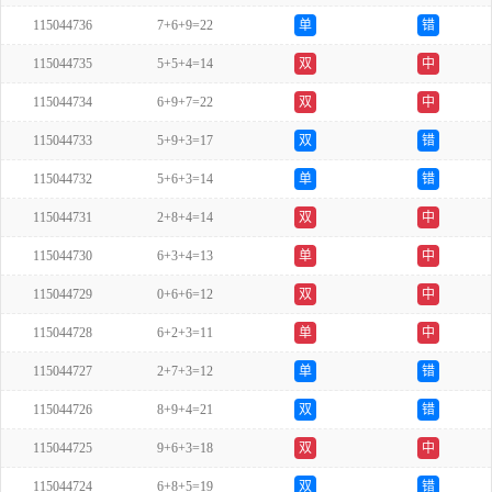
115044736
7+6+9=22
单
错
115044735
5+5+4=14
双
中
115044734
6+9+7=22
双
中
115044733
5+9+3=17
双
错
115044732
5+6+3=14
单
错
115044731
2+8+4=14
双
中
115044730
6+3+4=13
单
中
115044729
0+6+6=12
双
中
115044728
6+2+3=11
单
中
115044727
2+7+3=12
单
错
115044726
8+9+4=21
双
错
115044725
9+6+3=18
双
中
115044724
6+8+5=19
双
错