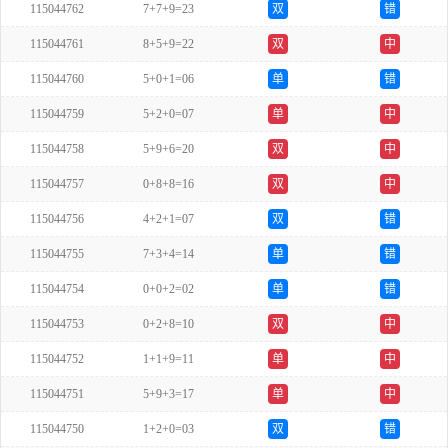
115044762
7+7+9=23
双
错
115044761
8+5+9=22
双
中
115044760
5+0+1=06
单
错
115044759
5+2+0=07
单
中
115044758
5+9+6=20
双
中
115044757
0+8+8=16
双
中
115044756
4+2+1=07
双
错
115044755
7+3+4=14
单
错
115044754
0+0+2=02
单
错
115044753
0+2+8=10
双
中
115044752
1+1+9=11
单
中
115044751
5+9+3=17
单
中
115044750
1+2+0=03
双
错