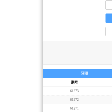
预测
期号
61273
61272
61271