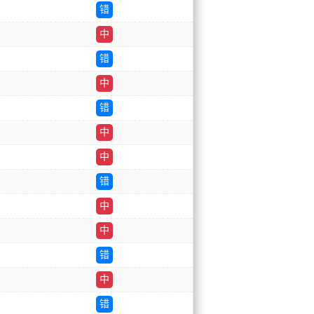
错
中
错
中
错
中
中
错
中
中
错
中
错