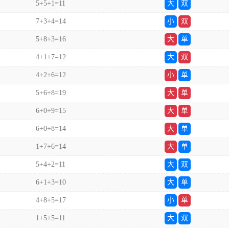
5+5+1=11
大
双
7+3+4=14
小
双
5+8+3=16
大
单
4+1+7=12
大
双
4+2+6=12
小
单
5+6+8=19
大
单
6+0+9=15
大
单
6+0+8=14
大
单
1+7+6=14
大
单
5+4+2=11
大
双
6+1+3=10
大
单
4+8+5=17
小
单
1+5+5=11
大
双