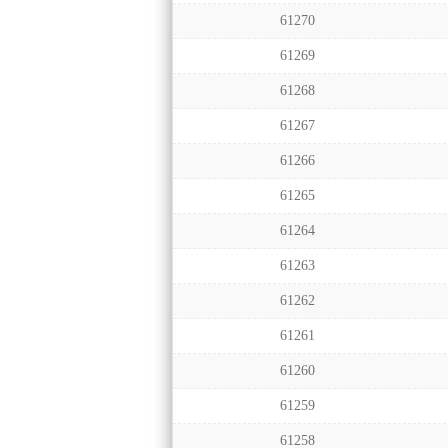
61270
61269
61268
61267
61266
61265
61264
61263
61262
61261
61260
61259
61258