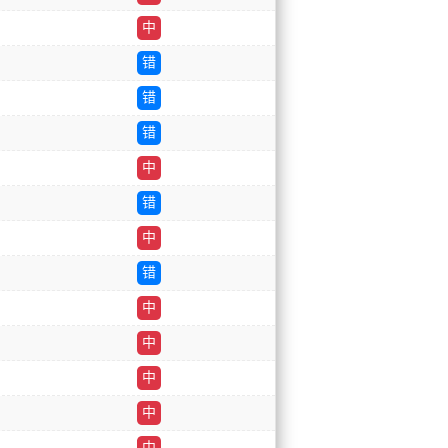
中
错
错
错
中
错
中
错
中
中
中
中
中