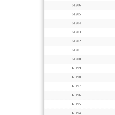
61206
61205
61204
61203
61202
61201
61200
61199
61198
61197
61196
61195
61194