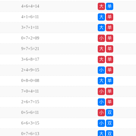
4+6+4=14
大
单
4+1+6=11
大
单
3+7+1=11
大
单
0+7+2=09
小
单
9+7+5=21
大
单
3+6+8=17
大
单
2+4+9=15
小
单
0+8+0=08
大
单
7+0+4=11
小
单
2+6+7=15
小
单
0+5+6=11
小
双
6+6+3=15
小
双
0+7+6=13
大
双