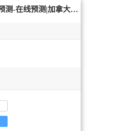
易记网址 -G28.cc 加拿大2.8-结果查询|PC结果查询|加拿大pc2.8预测-在线预测|加拿大2.8结果分析|加拿大2.8走势咪牌预测_专注研究在线_加拿大2.8 PC查询结果预测走势_官方数据!