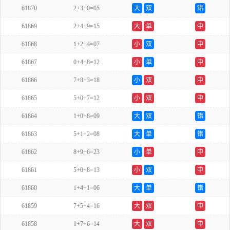
61870
2+3+0=05
大
双
错
61869
2+4+9=15
大
单
中
61868
1+2+4=07
小
双
中
61867
0+4+8=12
小
单
中
61866
7+8+3=18
小
双
中
61865
5+0+7=12
小
双
中
61864
1+0+8=09
大
双
错
61863
5+1+2=08
大
单
错
61862
8+9+6=23
小
单
中
61861
5+0+8=13
小
双
中
61860
1+4+1=06
大
单
错
61859
7+5+4=16
大
双
中
61858
1+7+6=14
大
双
中