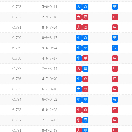
61793
5+6+0=11
大
双
错
61792
2+9+7=18
大
双
中
61791
8+9+7=24
大
双
中
61790
0+9+8=17
小
双
错
61789
9+6+9=24
小
单
错
61788
4+6+7=17
小
单
中
61787
7+4+3=14
大
单
中
61786
4+7+9=20
小
双
中
61785
6+4+0=10
大
双
中
61784
6+7+9=22
小
单
错
61783
6+0+2=08
小
双
中
61782
7+1+5=13
小
双
中
61781
8+8+2=18
大
单
中