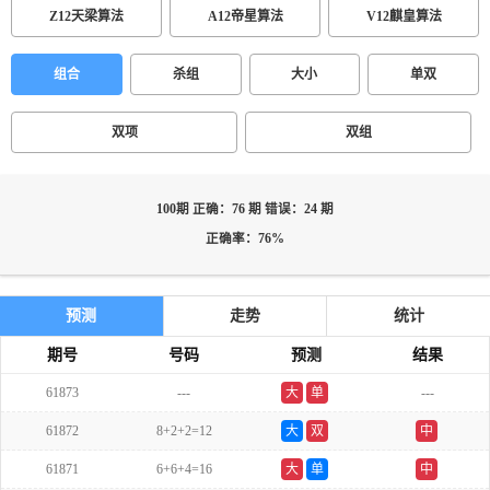
Z12天梁算法
A12帝星算法
V12麒皇算法
组合
杀组
大小
单双
双项
双组
100期 正确：76 期 错误：24 期
正确率：76%
预测
走势
统计
期号
号码
预测
结果
61873
---
大
单
---
61872
8+2+2=12
大
双
中
61871
6+6+4=16
大
单
中