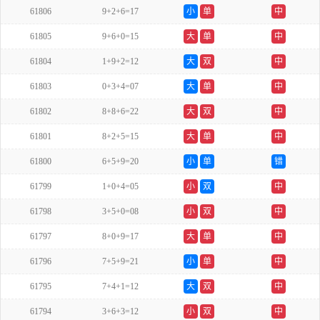
61806
9+2+6=17
小
单
中
61805
9+6+0=15
大
单
中
61804
1+9+2=12
大
双
中
61803
0+3+4=07
大
单
中
61802
8+8+6=22
大
双
中
61801
8+2+5=15
大
单
中
61800
6+5+9=20
小
单
错
61799
1+0+4=05
小
双
中
61798
3+5+0=08
小
双
中
61797
8+0+9=17
大
单
中
61796
7+5+9=21
小
单
中
61795
7+4+1=12
大
双
中
61794
3+6+3=12
小
双
中