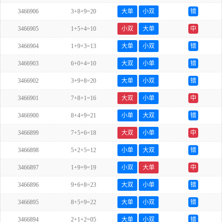
3466906
3+8+9=20
大单
小双
错
3466905
1+5+4=10
小双
大单
中
3466904
1+9+3=13
大单
小双
错
3466903
6+0+4=10
大双
小单
错
3466902
3+9+8=20
大单
小双
错
3466901
7+8+1=16
大双
小单
中
3466900
8+4+9=21
小单
大双
错
3466899
7+5+6=18
大双
小单
中
3466898
5+2+5=12
小单
大双
错
3466897
1+9+9=19
小双
大单
中
3466896
9+6+8=23
大双
小单
错
3466895
8+5+9=22
大单
小双
错
3466894
2+1+2=05
大单
小双
错