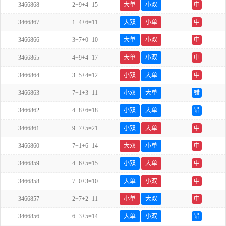
3466868
2+9+4=15
大单
小双
中
3466867
1+4+6=11
大双
小单
中
3466866
3+7+0=10
大单
小双
中
3466865
4+9+4=17
大单
小双
中
3466864
3+5+4=12
小双
大单
中
3466863
7+1+3=11
小双
大单
错
3466862
4+8+6=18
小双
大单
错
3466861
9+7+5=21
小双
大单
中
3466860
7+1+6=14
大双
小单
中
3466859
4+6+5=15
小双
大单
中
3466858
7+0+3=10
大单
小双
中
3466857
2+7+2=11
小单
大双
中
3466856
6+3+5=14
大单
小双
错