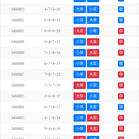
3466893
4+7+5=16
大单
小双
错
3466892
6+4+4=14
小双
大单
错
3466891
6+6+6=18
大双
小单
中
3466890
6+4+7=17
小双
大单
中
3466889
7+1+8=16
小单
大双
中
3466888
6+7+4=17
小单
大双
错
3466887
7+8+7=22
小单
大双
中
3466886
7+5+7=19
大单
小双
中
3466885
2+6+9=17
大单
小双
中
3466884
6+7+4=17
小单
大双
错
3466883
4+1+9=14
小单
大双
中
3466882
9+4+3=16
小单
大双
中