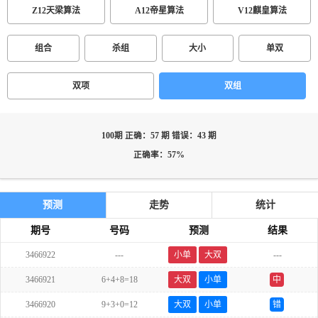
Z12天梁算法
A12帝星算法
V12麒皇算法
组合
杀组
大小
单双
双项
双组
100期 正确：57 期 错误：43 期
正确率：57%
预测
走势
统计
期号
号码
预测
结果
3466922
---
小单
大双
---
3466921
6+4+8=18
大双
小单
中
3466920
9+3+0=12
大双
小单
错