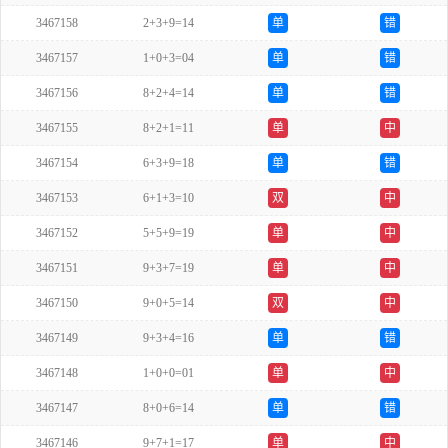
3467158
2+3+9=14
单
错
3467157
1+0+3=04
单
错
3467156
8+2+4=14
单
错
3467155
8+2+1=11
单
中
3467154
6+3+9=18
单
错
3467153
6+1+3=10
双
中
3467152
5+5+9=19
单
中
3467151
9+3+7=19
单
中
3467150
9+0+5=14
双
中
3467149
9+3+4=16
单
错
3467148
1+0+0=01
单
中
3467147
8+0+6=14
单
错
3467146
9+7+1=17
单
中