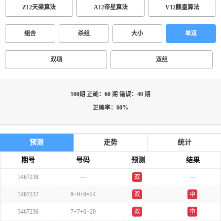
Z12天梁算法
A12帝星算法
V12麒皇算法
组合
杀组
大小
单双
双项
双组
100期 正确：60 期 错误：40 期
正确率：60%
预测
走势
统计
期号
号码
预测
结果
3467238
---
双
---
3467237
9+9+6=24
双
中
3467236
7+7+6=20
双
中