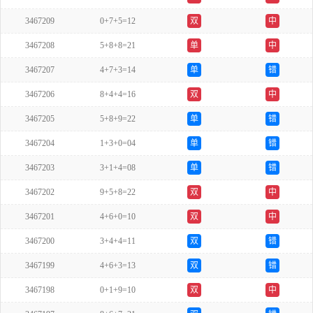
3467209
0+7+5=12
双
中
3467208
5+8+8=21
单
中
3467207
4+7+3=14
单
错
3467206
8+4+4=16
双
中
3467205
5+8+9=22
单
错
3467204
1+3+0=04
单
错
3467203
3+1+4=08
单
错
3467202
9+5+8=22
双
中
3467201
4+6+0=10
双
中
3467200
3+4+4=11
双
错
3467199
4+6+3=13
双
错
3467198
0+1+9=10
双
中