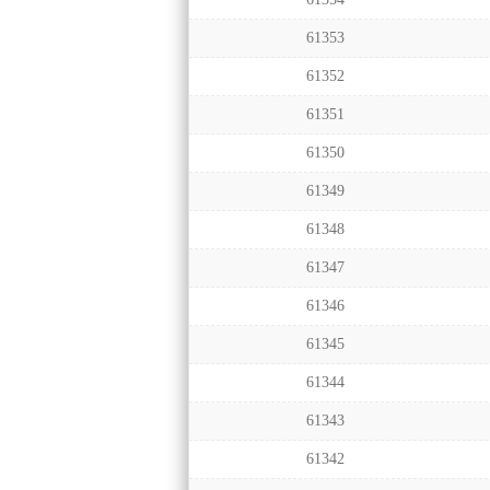
61353
61352
61351
61350
61349
61348
61347
61346
61345
61344
61343
61342