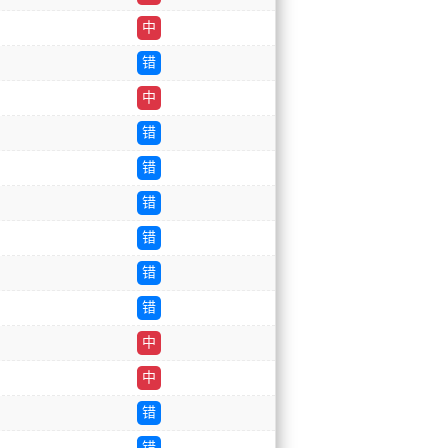
中
错
中
错
错
错
错
错
错
中
中
错
错