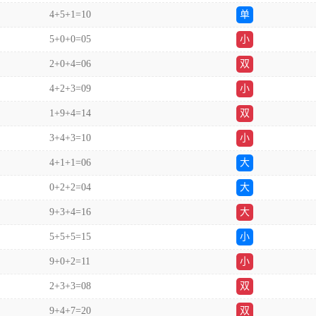
4+5+1=10
单
5+0+0=05
小
2+0+4=06
双
4+2+3=09
小
1+9+4=14
双
3+4+3=10
小
4+1+1=06
大
0+2+2=04
大
9+3+4=16
大
5+5+5=15
小
9+0+2=11
小
2+3+3=08
双
9+4+7=20
双