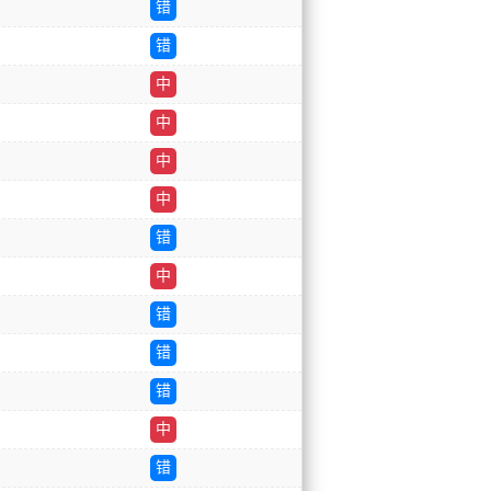
错
错
中
中
中
中
错
中
错
错
错
中
错