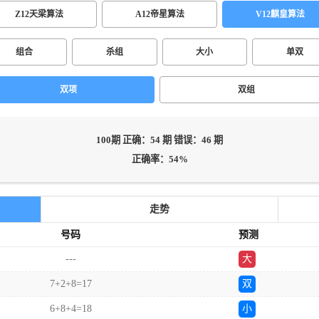
Z12天梁算法
A12帝星算法
V12麒皇算法
组合
杀组
大小
单双
双项
双组
100期 正确：54 期 错误：46 期
正确率：54%
走势
号码
预测
---
大
7+2+8=17
双
6+8+4=18
小