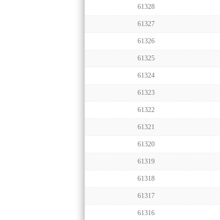
61328
61327
61326
61325
61324
61323
61322
61321
61320
61319
61318
61317
61316