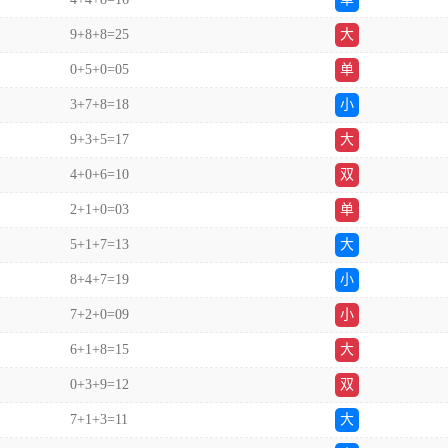
9+8+8=25
大
0+5+0=05
单
3+7+8=18
小
9+3+5=17
大
4+0+6=10
双
2+1+0=03
单
5+1+7=13
大
8+4+7=19
小
7+2+0=09
小
6+1+8=15
大
0+3+9=12
双
7+1+3=11
大