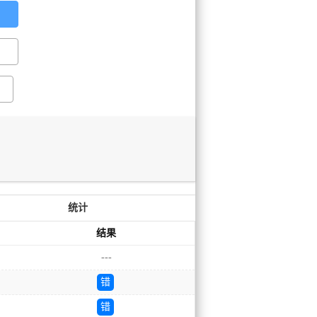
统计
结果
---
错
错