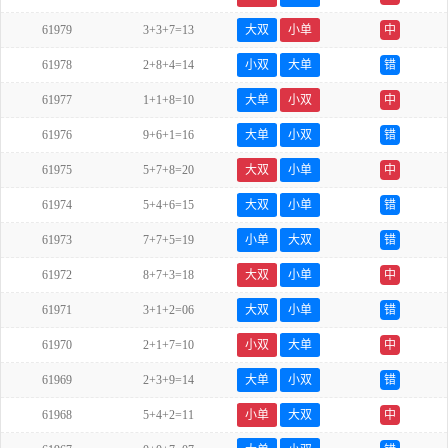
61979
3+3+7=13
大双
小单
中
61978
2+8+4=14
小双
大单
错
61977
1+1+8=10
大单
小双
中
61976
9+6+1=16
大单
小双
错
61975
5+7+8=20
大双
小单
中
61974
5+4+6=15
大双
小单
错
61973
7+7+5=19
小单
大双
错
61972
8+7+3=18
大双
小单
中
61971
3+1+2=06
大双
小单
错
61970
2+1+7=10
小双
大单
中
61969
2+3+9=14
大单
小双
错
61968
5+4+2=11
小单
大双
中