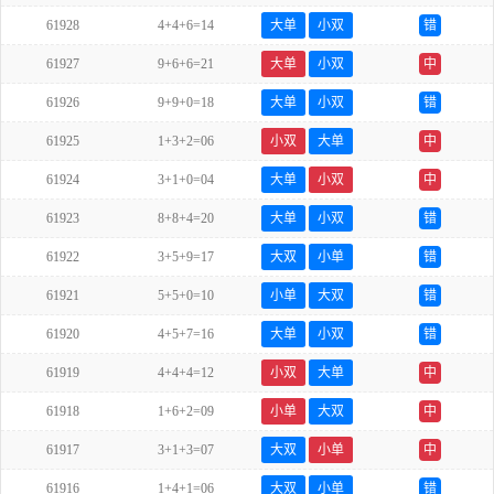
61928
4+4+6=14
大单
小双
错
61927
9+6+6=21
大单
小双
中
61926
9+9+0=18
大单
小双
错
61925
1+3+2=06
小双
大单
中
61924
3+1+0=04
大单
小双
中
61923
8+8+4=20
大单
小双
错
61922
3+5+9=17
大双
小单
错
61921
5+5+0=10
小单
大双
错
61920
4+5+7=16
大单
小双
错
61919
4+4+4=12
小双
大单
中
61918
1+6+2=09
小单
大双
中
61917
3+1+3=07
大双
小单
中
61916
1+4+1=06
大双
小单
错