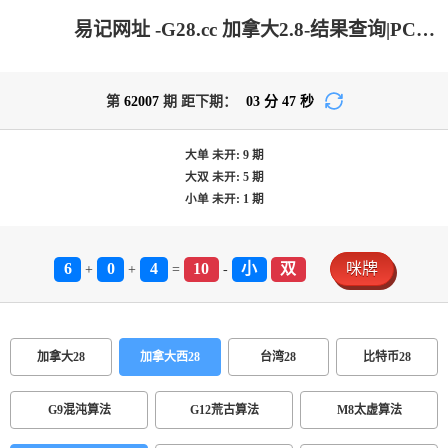
易记网址 -G28.cc 加拿大2.8-结果查询|PC结果查询|加拿大pc2.8预测-在线预测|加拿大2.8结果分析|加拿大2.8走势咪牌预测_专注研究在线_加拿大2.8 PC查询结果预测走势_官方数据!
第
62007
期 距下期：
03
分
47
秒
大单
未开:
9
期
大双
未开:
5
期
小单
未开:
1
期
6
0
4
10
小
双
咪牌
+
+
=
-
加拿大28
加拿大西28
台湾28
比特币28
G9混沌算法
G12荒古算法
M8太虚算法