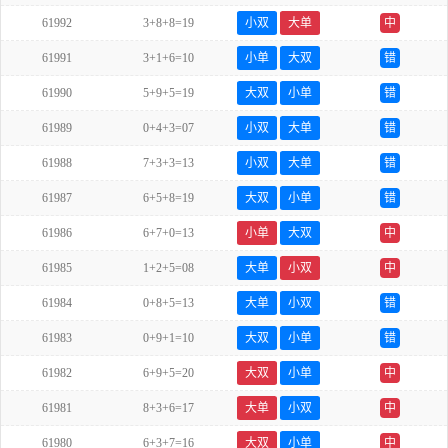
61992
3+8+8=19
小双
大单
中
61991
3+1+6=10
小单
大双
错
61990
5+9+5=19
大双
小单
错
61989
0+4+3=07
小双
大单
错
61988
7+3+3=13
小双
大单
错
61987
6+5+8=19
大双
小单
错
61986
6+7+0=13
小单
大双
中
61985
1+2+5=08
大单
小双
中
61984
0+8+5=13
大单
小双
错
61983
0+9+1=10
大双
小单
错
61982
6+9+5=20
大双
小单
中
61981
8+3+6=17
大单
小双
中
61980
6+3+7=16
大双
小单
中