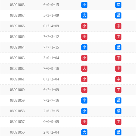
08091068
6+9+0=15
小
错
08091067
5+3+1=09
大
错
08091066
0+5+4=09
小
中
08091065
7+2+3=12
小
中
08091064
7+7+1=15
小
错
08091063
3+0+1=04
小
中
08091062
7+0+9=16
大
中
08091061
0+2+2=04
小
中
08091060
6+2+1=09
小
中
08091059
7+2+7=16
小
错
08091058
2+6+7=15
小
错
08091057
0+0+9=09
小
中
08091056
2+0+2=04
大
错