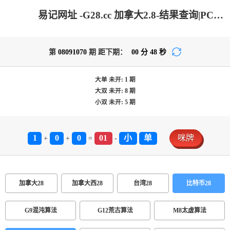
易记网址 -G28.cc 加拿大2.8-结果查询|PC结果查询|加拿大pc2.8预测-在线预测|加拿大2.8结果分析|加拿大2.8走势咪牌预测_专注研究在线_加拿大2.8 PC查询结果预测走势_官方数据!
第
08091070
期 距下期：
00
分
48
秒
大单
未开:
1
期
大双
未开:
8
期
小双
未开:
5
期
1
0
0
01
小
单
咪牌
+
+
=
-
加拿大28
加拿大西28
台湾28
比特币28
G9混沌算法
G12荒古算法
M8太虚算法