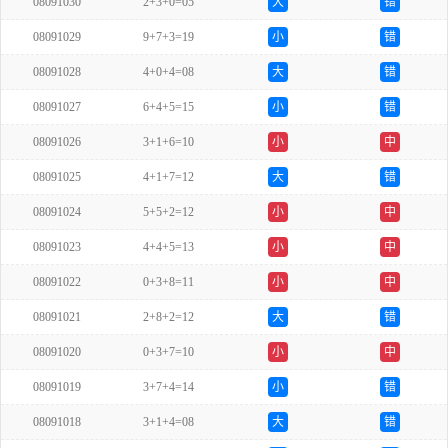
08091030
2+3+0=05
大
错
08091029
9+7+3=19
小
错
08091028
4+0+4=08
大
错
08091027
6+4+5=15
小
错
08091026
3+1+6=10
小
中
08091025
4+1+7=12
大
错
08091024
5+5+2=12
小
中
08091023
4+4+5=13
小
中
08091022
0+3+8=11
小
中
08091021
2+8+2=12
大
错
08091020
0+3+7=10
小
中
08091019
3+7+4=14
小
错
08091018
3+1+4=08
大
错