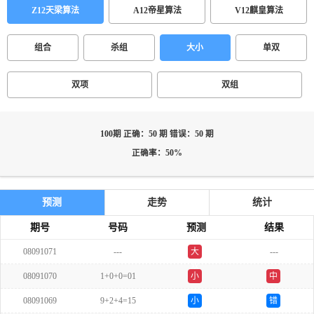
Z12天梁算法
A12帝星算法
V12麒皇算法
组合
杀组
大小
单双
双项
双组
100期 正确：50 期 错误：50 期
正确率：50%
预测
走势
统计
期号
号码
预测
结果
08091071
---
大
---
双
08091070
1+0+0=01
小
中
08091069
9+2+4=15
小
错