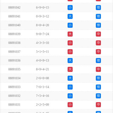
08091042
6+9+0=15
小
错
08091041
0+9+3=12
大
错
08091040
8+8+4=20
小
错
08091039
9+8+7=24
大
中
08091038
4+3+3=10
小
中
08091037
5+1+5=11
小
中
08091036
4+0+9=13
大
错
08091035
8+9+4=21
大
中
08091034
2+6+0=08
大
错
08091033
7+6+1=14
小
错
08091032
7+5+4=16
小
错
08091031
2+2+5=09
小
中